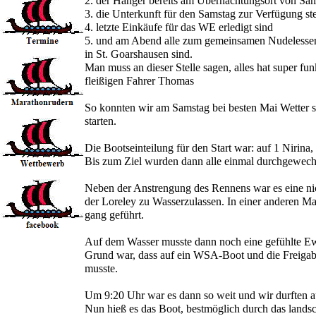
2. der Hänger bereits am Übernachtungsort von Sam
3. die Unterkunft für den Samstag zur Verfügung st
4. letzte Einkäufe für das WE erledigt sind
5. und am Abend alle zum gemeinsamen Nudelessen 
in St. Goarshausen sind.
Man muss an dieser Stelle sagen, alles hat super fu
fleißigen Fahrer Thomas
So konnten wir am Samstag bei besten Mai Wetter 
starten.
Die Bootseinteilung für den Start war: auf 1 Nirina,
Bis zum Ziel wurden dann alle einmal durchgewechse
Neben der Anstrengung des Rennens war es eine nic
der Loreley zu Wasserzulassen. In einer anderen M
gang geführt.
Auf dem Wasser musste dann noch eine gefühlte Ewi
Grund war, dass auf ein WSA-Boot und die Freigabe
musste.
Um 9:20 Uhr war es dann so weit und wir durften au
Nun hieß es das Boot, bestmöglich durch das landsch