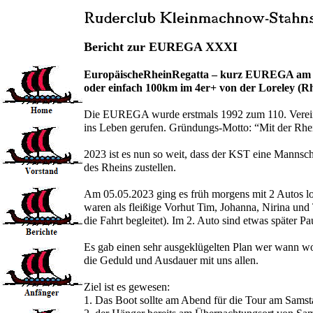
Bericht zur EUREGA XXXI
EuropäischeRheinRegatta – kurz EUREGA am 
oder einfach 100km im 4er+ von der Loreley (R
Die EUREGA wurde erstmals 1992 zum 110. Verein
ins Leben gerufen. Gründungs-Motto: “Mit der Rhei
2023 ist es nun so weit, dass der KST eine Mannsc
des Rheins zustellen.
Am 05.05.2023 ging es früh morgens mit 2 Autos l
waren als fleißige Vorhut Tim, Johanna, Nirina und
die Fahrt begleitet). Im 2. Auto sind etwas später Pa
Es gab einen sehr ausgeklügelten Plan wer wann wo s
die Geduld und Ausdauer mit uns allen.
Ziel ist es gewesen:
1. Das Boot sollte am Abend für die Tour am Samstag