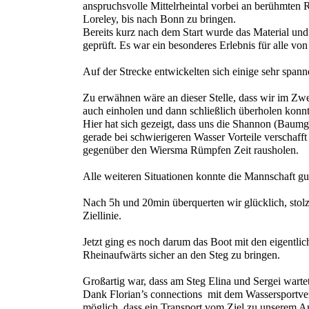
anspruchsvolle Mittelrheintal vorbei an berühmten
Loreley, bis nach Bonn zu bringen.
Bereits kurz nach dem Start wurde das Material und
geprüft. Es war ein besonderes Erlebnis für alle von
Auf der Strecke entwickelten sich einige sehr spa
Zu erwähnen wäre an dieser Stelle, dass wir im Zw
auch einholen und dann schließlich überholen konn
Hier hat sich gezeigt, dass uns die Shannon (Baum
gerade bei schwierigeren Wasser Vorteile verschafft
gegenüber den Wiersma Rümpfen Zeit rausholen.
Alle weiteren Situationen konnte die Mannschaft g
Nach 5h und 20min überquerten wir glücklich, stol
Ziellinie.
Jetzt ging es noch darum das Boot mit den eigentli
Rheinaufwärts sicher an den Steg zu bringen.
Großartig war, dass am Steg Elina und Sergei wartet
Dank Florian’s connections mit dem Wassersportv
möglich, dass ein Transport vom Ziel zu unserem A