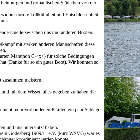
 Rheinburgen und romantischen Städtchen von der
 wir auf unsere Tollkühnheit und Entschlossenheit
 uns.
nnende Duelle zwischen uns und anderen Booten.
eikampf mit starken anderen Mannschaften diese
ten.
garten Marathon C-4x+) für solche Bedingungen
 hat (Danke für so ein gutes Boot). Wir konnten so
ut zusammen meistern.
z und mit dem Wissen alles gegeben zu haben die
ch nicht mehr vorhandenen Kräften ein paar Schläge
en und uns unterstützt haben.
erein Godesberg 1909/11 e.V. (kurz WSVG) war es
nhänger koordiniert werden konnte.