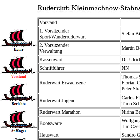
Vorstand
1. Vorsitzender
Stefan B
Sport/Wanderruderwart
2. Vorsitzender
Martin B
Verwaltung
Kassenwart
Dr. Ulri
Schriftführer
NN
Thomas 
Ruderwart Erwachsene
Florian 
Peter Str
Carlos F
Ruderwart Jugend
Timo Sch
Ruderwart Marathon
Nirina Be
Wolfgang
Bootswarte
Tim Cze
Hauswart
Sandro G