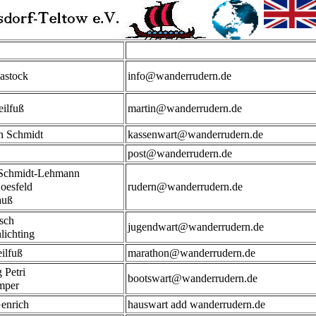
iastock
info@wanderrudern.de
eilfuß
martin@wanderrudern.de
ch Schmidt
kassenwart@wanderrudern.de
post@wanderrudern.de
Schmidt-Lehmann
Coesfeld
rudern@wanderrudern.de
auß
isch
jugendwart@wanderrudern.de
lichting
ilfuß
marathon@wanderrudern.de
 Petri
bootswart@wanderrudern.de
mper
enrich
hauswart add wanderrudern.de