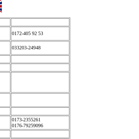
0172-405 92 53
033203-24948
0173-2355261
0176-79259096