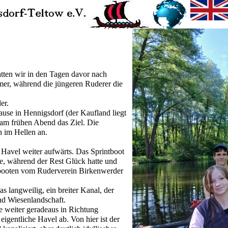
atten wir in den Tagen davor nach
hmer, während die jüngeren Ruderer die
er.
use in Hennigsdorf (der Kaufland liegt
 am frühen Abend das Ziel. Die
 im Hellen an.
 Havel weiter aufwärts. Das Sprintboot
pe, während der Rest Glück hatte und
booten vom Ruderverein Birkenwerder
as langweilig, ein breiter Kanal, der
nd Wiesenlandschaft.
se weiter geradeaus in Richtung
igentliche Havel ab. Von hier ist der