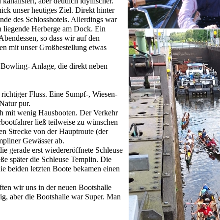
analisiert, aber deutlich idyllischer.
ck unser heutiges Ziel. Direkt hinter
nde des Schlosshotels. Allerdings war
ben liegende Herberge am Dock. Ein
n Abendessen, so dass wir auf den
en mit unser Großbestellung etwas
Bowling- Anlage, die direkt neben
 richtiger Fluss. Eine Sumpf-, Wiesen-
Natur pur.
ch mit wenig Hausbooten. Der Verkehr
ootfahrer ließ teilweise zu wünschen
en Strecke von der Hauptroute (der
mpliner Gewässer ab.
ie gerade erst wiedereröffnete Schleuse
e später die Schleuse Templin. Die
ie beiden letzten Boote bekamen einen
en wir uns in der neuen Bootshalle
lig, aber die Bootshalle war Super. Man