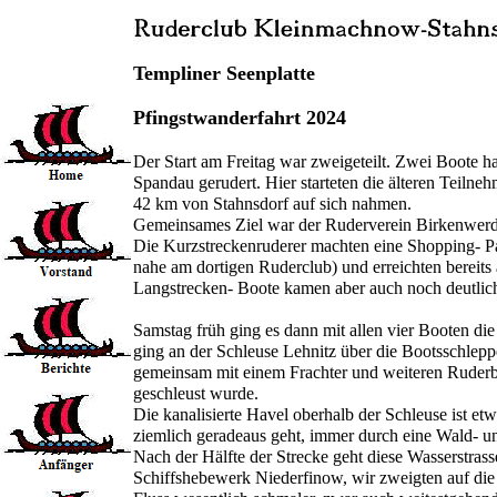
Templiner Seenplatte
Pfingstwanderfahrt 2024
Der Start am Freitag war zweigeteilt. Zwei Boote h
Spandau gerudert. Hier starteten die älteren Teilne
42 km von Stahnsdorf auf sich nahmen.
Gemeinsames Ziel war der Ruderverein Birkenwerd
Die Kurzstreckenruderer machten eine Shopping- Pa
nahe am dortigen Ruderclub) und erreichten bereits
Langstrecken- Boote kamen aber auch noch deutlich
Samstag früh ging es dann mit allen vier Booten die
ging an der Schleuse Lehnitz über die Bootsschlep
gemeinsam mit einem Frachter und weiteren Ruder
geschleust wurde.
Die kanalisierte Havel oberhalb der Schleuse ist etw
ziemlich geradeaus geht, immer durch eine Wald- u
Nach der Hälfte der Strecke geht diese Wasserstras
Schiffshebewerk Niederfinow, wir zweigten auf die e