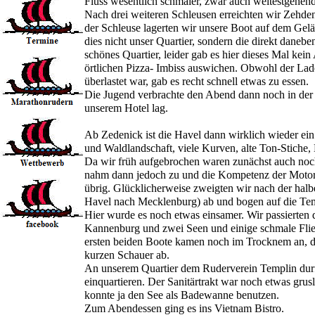
Fluss wesentlich schmaler, zwar auch weitestgehend k
Nach drei weiteren Schleusen erreichten wir Zehdeni
der Schleuse lagerten wir unsere Boot auf dem Gelä
dies nicht unser Quartier, sondern die direkt dane
schönes Quartier, leider gab es hier dieses Mal kei
örtlichen Pizza- Imbiss auswichen. Obwohl der Lad
überlastet war, gab es recht schnell etwas zu essen.
Die Jugend verbrachte den Abend dann noch in der 
unserem Hotel lag.
Ab Zedenick ist die Havel dann wirklich wieder ein
und Waldlandschaft, viele Kurven, alte Ton-Stiche, 
Da wir früh aufgebrochen waren zunächst auch no
nahm dann jedoch zu und die Kompetenz der Motorb
übrig. Glücklicherweise zweigten wir nach der halb
Havel nach Mecklenburg) ab und bogen auf die Te
Hier wurde es noch etwas einsamer. Wir passierten d
Kannenburg und zwei Seen und einige schmale Fließ
ersten beiden Boote kamen noch im Trocknem an, d
kurzen Schauer ab.
An unserem Quartier dem Ruderverein Templin durft
einquartieren. Der Sanitärtrakt war noch etwas grus
konnte ja den See als Badewanne benutzen.
Zum Abendessen ging es ins Vietnam Bistro.